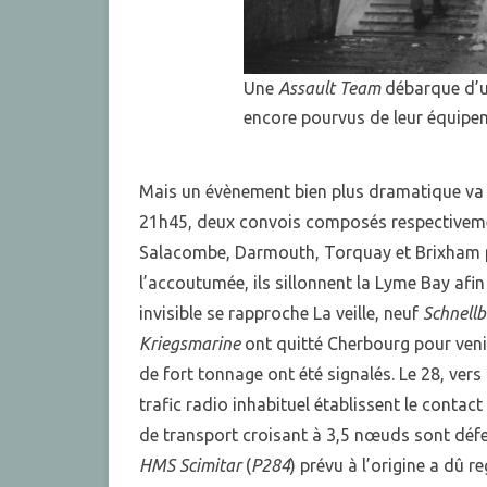
Une
Assault Team
débarque d’
encore pourvus de leur équip
Mais un évènement bien plus dramatique va v
21h45, deux convois composés respectiveme
Salacombe, Darmouth, Torquay et Brixham po
l’accoutumée, ils sillonnent la Lyme Bay afi
invisible se rapproche La veille, neuf
Schnell
Kriegsmarine
ont quitté Cherbourg pour veni
de fort tonnage ont été signalés. Le 28, ver
trafic radio inhabituel établissent le contac
de transport croisant à 3,5 nœuds sont défe
HMS Scimitar
(
P284
) prévu à l’origine a dû 