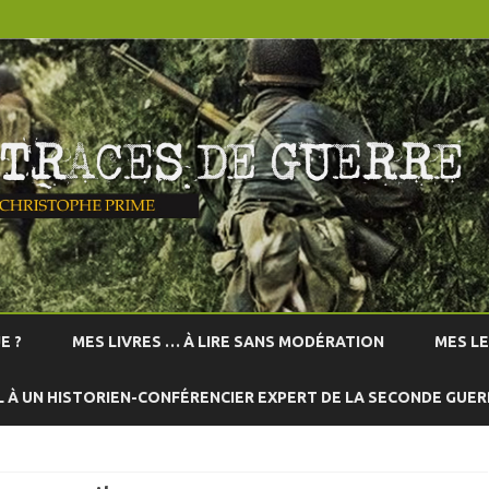
Skip
to
E ?
MES LIVRES … À LIRE SANS MODÉRATION
MES L
content
L À UN HISTORIEN-CONFÉRENCIER EXPERT DE LA SECONDE GUE