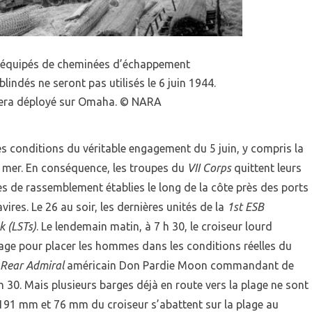
équipés de cheminées d’échappement
lindés ne seront pas utilisés le 6 juin 1944.
sera déployé sur Omaha. © NARA
 conditions du véritable engagement du 5 juin, y compris la
 mer. En conséquence, les troupes du
VII Corps
quittent leurs
es de rassemblement établies le long de la côte près des ports
res. Le 26 au soir, les dernières unités de la
1st ESB
k (LSTs)
. Le lendemain matin, à 7 h 30, le croiseur lourd
 plage pour placer les hommes dans les conditions réelles du
Rear Admiral
américain Don Pardie Moon commandant de
 h 30. Mais plusieurs barges déjà en route vers la plage ne sont
91 mm et 76 mm du croiseur s’abattent sur la plage au