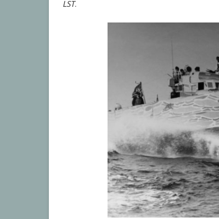
LST
.