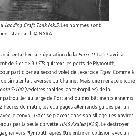
un
Landing Craft Tank Mk.5
. Les hommes sont
ement standard. © NARA
enir entacher la préparation de la
Force U
. Le 27 avril à
nt de 5 et de 3
LSTs
quittent les ports de Plymouth,
ur participer au second volet de l’exercice
Tiger
. Comme à
n de simuler la traversée du Channel. Mais une menace encore
boote
S-100
(vedettes rapides lance-torpilles) de la
r patrouiller au large de Portland où des bâtiments ennemis
s 2 heures du matin, les équipages allemands guidés par un
t avec le convoi
T-4
et se placent dans son sillage. Les navires
ndus par la seule corvette
HMS Azalea
(
K25
). Le destroyer
regagner vers Plymouth après être entré en collision avec un