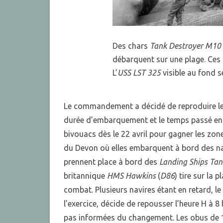
Des chars
Tank Destroyer M10
débarquent sur une plage. Ces b
L’
USS LST 325
visible au fond 
Le commandement a décidé de reproduire les
durée d’embarquement et le temps passé en
bivouacs dès le 22 avril pour gagner les zon
du Devon où elles embarquent à bord des navi
prennent place à bord des
Landing Ships Tan
britannique
HMS
Hawkins
(
D86
) tire sur la
combat. Plusieurs navires étant en retard, le
l’exercice, décide de repousser l’heure H à 8
pas informées du changement. Les obus de 1