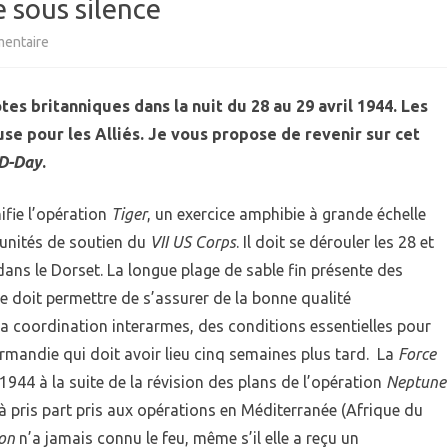
e sous silence
sur
entaire
Tiger,
tes britanniques dans la nuit du 28 au 29 avril 1944. Les
une
se pour les Alliés. Je vous propose de revenir sur cet
tragédie
D-Day
.
passée
ifie l’opération
Tiger
, un exercice amphibie à grande échelle
sous
unités de soutien du
VII US Corps
. Il doit se dérouler les 28 et
silence
dans le Dorset. La longue plage de sable fin présente des
ce doit permettre de s’assurer de la bonne qualité
 coordination interarmes, des conditions essentielles pour
andie qui doit avoir lieu cinq semaines plus tard. La
Force
1944 à la suite de la révision des plans de l’opération
Neptune
jà pris part pris aux opérations en Méditerranée (Afrique du
ion
n’a jamais connu le feu, même s’il elle a reçu un