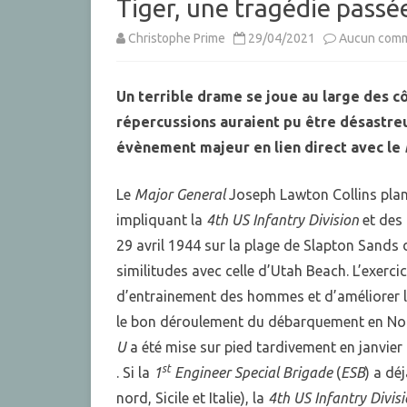
Tiger, une tragédie passé
Christophe Prime
29/04/2021
Aucun comm
Un terrible drame se joue au large des cô
répercussions auraient pu être désastreu
évènement majeur en lien direct avec le
Le
Major
General
Joseph Lawton Collins plan
impliquant la
4th US Infantry Division
et des 
29 avril 1944 sur la plage de Slapton Sands 
similitudes avec celle d’Utah Beach. L’exerci
d’entrainement des hommes et d’améliorer la
le bon déroulement du débarquement en Norm
U
a été mise sur pied tardivement en janvier 
st
. Si la
1
Engineer Special Brigade
(
ESB
) a dé
nord, Sicile et Italie), la
4th US Infantry Divis