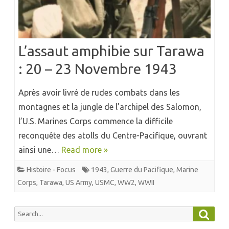
L’assaut amphibie sur Tarawa
: 20 – 23 Novembre 1943
Après avoir livré de rudes combats dans les
montagnes et la jungle de l’archipel des Salomon,
l’U.S. Marines Corps commence la difficile
reconquête des atolls du Centre-Pacifique, ouvrant
ainsi une…
Read more »
Histoire - Focus
1943
,
Guerre du Pacifique
,
Marine
Corps
,
Tarawa
,
US Army
,
USMC
,
WW2
,
WWII
Searc
Search
for: