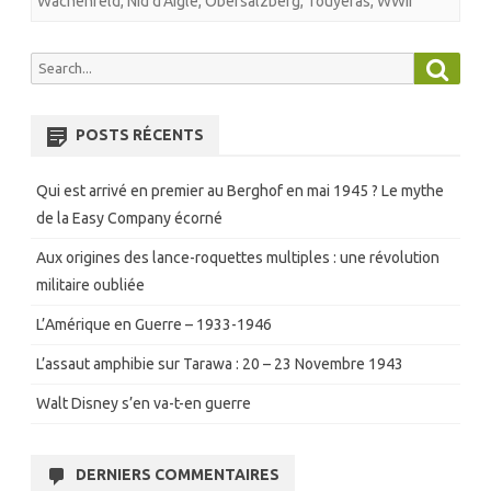
Wachenfeld
,
Nid d'Aigle
,
Obersalzberg
,
Touyeras
,
WWII
Searc
Search
for:
POSTS RÉCENTS
Qui est arrivé en premier au Berghof en mai 1945 ? Le mythe
de la Easy Company écorné
Aux origines des lance-roquettes multiples : une révolution
militaire oubliée
L’Amérique en Guerre – 1933-1946
L’assaut amphibie sur Tarawa : 20 – 23 Novembre 1943
Walt Disney s’en va-t-en guerre
DERNIERS COMMENTAIRES