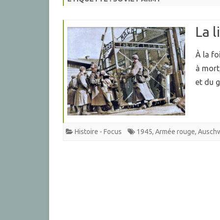
La 
À la f
à mort
et du 
Histoire - Focus
1945
,
Armée rouge
,
Auschw