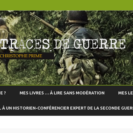
Skip
to
E ?
MES LIVRES … À LIRE SANS MODÉRATION
MES L
content
L À UN HISTORIEN-CONFÉRENCIER EXPERT DE LA SECONDE GUE