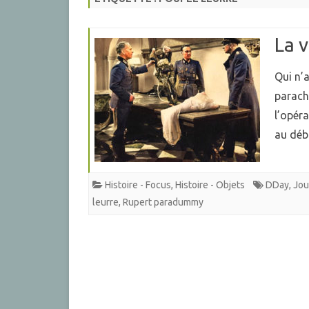
La v
Qui n’
parachu
l’opér
au dé
Histoire - Focus
,
Histoire - Objets
DDay
,
Jou
leurre
,
Rupert paradummy