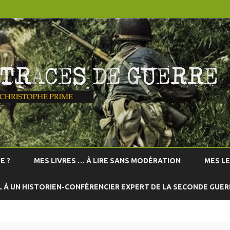
Skip
to
E ?
MES LIVRES … À LIRE SANS MODÉRATION
MES L
content
L À UN HISTORIEN-CONFÉRENCIER EXPERT DE LA SECONDE GUE