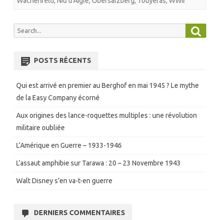
Wachenfeld
,
Nid d'Aigle
,
Obersalzberg
,
Touyeras
,
WWII
Searc
Search
for:
POSTS RÉCENTS
Qui est arrivé en premier au Berghof en mai 1945 ? Le mythe
de la Easy Company écorné
Aux origines des lance-roquettes multiples : une révolution
militaire oubliée
L’Amérique en Guerre – 1933-1946
L’assaut amphibie sur Tarawa : 20 – 23 Novembre 1943
Walt Disney s’en va-t-en guerre
DERNIERS COMMENTAIRES