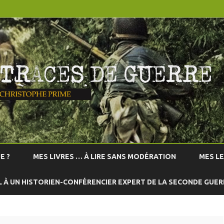
Skip
to
E ?
MES LIVRES … À LIRE SANS MODÉRATION
MES L
content
L À UN HISTORIEN-CONFÉRENCIER EXPERT DE LA SECONDE GUE