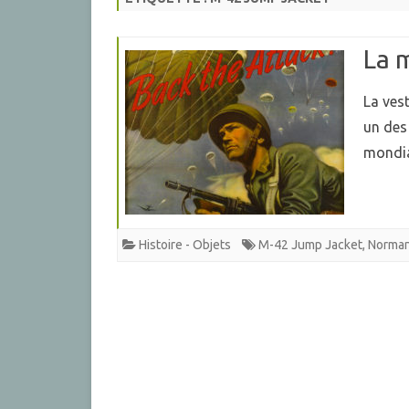
La 
La ves
un des
mondia
Histoire - Objets
M-42 Jump Jacket
,
Norma