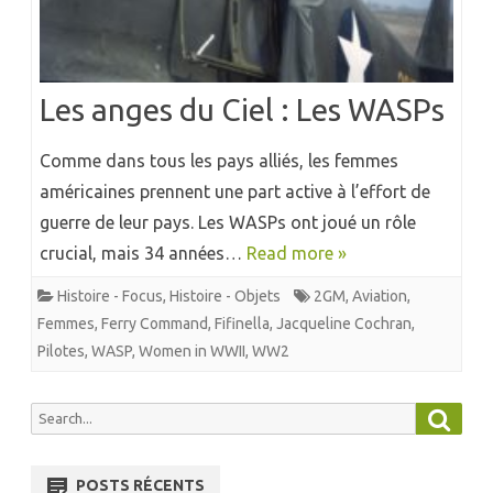
Les anges du Ciel : Les WASPs
Comme dans tous les pays alliés, les femmes
américaines prennent une part active à l’effort de
guerre de leur pays. Les WASPs ont joué un rôle
crucial, mais 34 années…
Read more »
Histoire - Focus
,
Histoire - Objets
2GM
,
Aviation
,
Femmes
,
Ferry Command
,
Fifinella
,
Jacqueline Cochran
,
Pilotes
,
WASP
,
Women in WWII
,
WW2
Searc
Search
for:
POSTS RÉCENTS