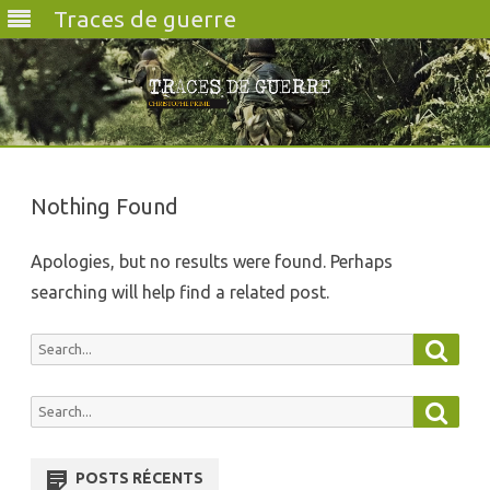
Traces de guerre
Skip
to
content
Nothing Found
Apologies, but no results were found. Perhaps
searching will help find a related post.
Searc
Search
for:
Searc
Search
for:
POSTS RÉCENTS